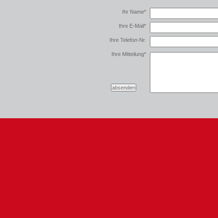
Ihr Name
*
Ihre E-Mail
*
Ihre Telefon-Nr.
Ihre Mitteilung
*