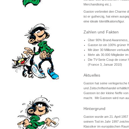
Merchandising etc.).
Gaston verbreitet den Charme de
ist er gutherzig, hat einen ausge
eine ideale Identifikationsfigur.
Zahlen und Fakten
Über 90% Brand Awareness, üb
Gaston ist ein 100% grüner
Mit über 30 Millionen verkauf
Mehr als 30.000 Mitglieder i
Die TV-Serie Coup de coeur ha
(France 3, Januar 2010)
Aktuelles
Gaston hat seine verlegerische
und Zeitschriftenhandel erhältli
Gastoon ist der kleine Neffe v
macht. Mit Gastoon wird nun 
Hintergrund
Gaston wurde am 21. April 1957
seinem Tod im Jahr 1997 zeichne
Klassiker im europäischen Raum