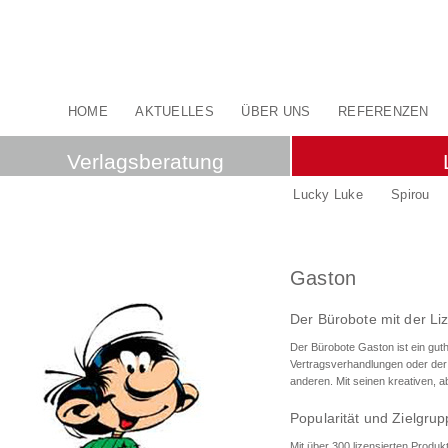
HOME
AKTUELLES
ÜBER UNS
REFERENZEN
Verlagsberatung
Lucky Luke
Spirou
Gaston
Der Bürobote mit der L
Der Bürobote Gaston ist ein guth
Vertragsverhandlungen oder der 
anderen. Mit seinen kreativen, a
Popularität und Zielgru
Mit über 300 lizensierten Produ